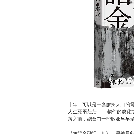
十年，可以是一套膾炙人口的
人生死兩茫茫
⋯
⋯
物件的腐化
落之前，總會有一些敗象早早
《無語金融話十年》一書
的目