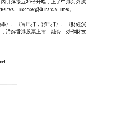
日內引爆接近
30
倍升幅，上了中港海外媒
括
Reuters
、Bloomberg
和
Financial Times
。
融學》、《富巴打，窮巴打》、《財經演
》，講解香港股票上市、融資、炒作財技
nel
-------------------