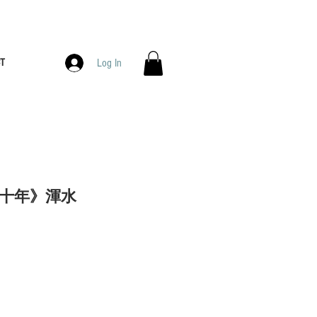
T
Log In
十年》渾水
Sale
Price