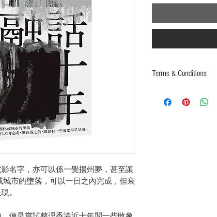
Terms & Conditions
Price is in Hong 
Orders will be pr
after successful 
products).
If ordering overs
according to the l
relevant payments
電影名字，亦可以係一覺揚州夢，甚至讓
或城市的墮落，可以一日之內完成，但衰
呈現。
的，便是嘗試整理香港近
十
年間一些敗象