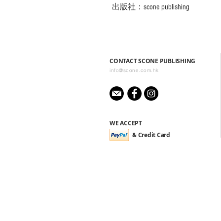
出版社：scone publishing
CONTACT SCONE PUBLISHING
info@scone.com.hk
WE ACCEPT
& Credit Card