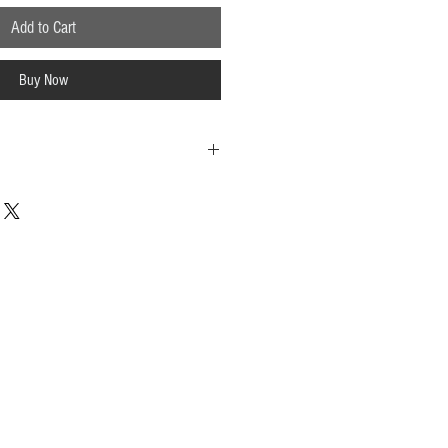
Add to Cart
Buy Now
Kong Dollars (HKD).
ocessed within 5 working days
payment (Except for pre-sale
eas, taxes may be incurred
aws of different countries, and the
 will be borne by the customer.