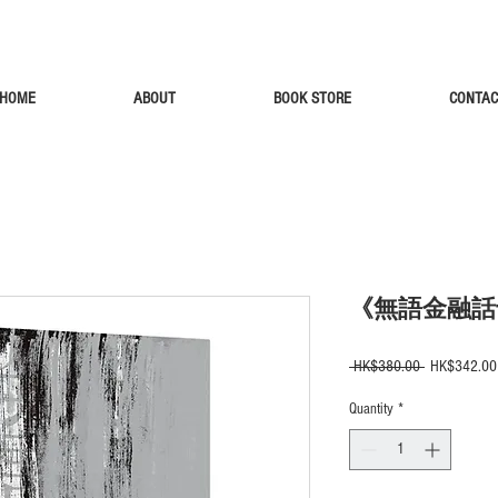
HOME
ABOUT
BOOK STORE
CONTAC
《無語金融話
Regular
 HK$380.00 
HK$342.00
Price
Quantity
*