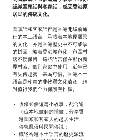
認識圍頭話與客家話，感受香港原
居民的傳統文化。
圍頭話和客家話都是香港開埠前通
行的本土語言，承載着本地原居民
的文化，亦是香港歷史中不可或缺
的拼圖。隨着香港城市化，市區村
落不復保留，這些語言僅在部份新
界村落、個別家庭中使用，近年已
有失傳趨勢，甚為可惜。香港本土
語言是珍貴的非物質文化遺產，絕
對值得我們全力保護與推廣。
收錄
40
個短篇小故事，配合逾
10
位本地畫師的插畫，分享香
港圍頭和客家人的起居生活、
傳統風俗與民間傳説；
概述香港本土語言的歷史源流