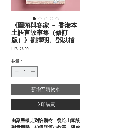
《圍頭與客家 － 香港本
土語言故事集（修訂
版）》劉擇明、鄧以楷
價
HK$128.00
格
數量
*
新增至購物車
立即購買
由聚星樓走到許願樹，從吃山頭談
到舞麒麟，40個短篇小故事，帶你