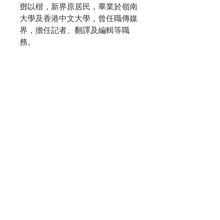
鄧以楷
，新界原居民，畢業於嶺南
大學及香港中文大學，曾任職傳媒
界，擔任記者、翻譯及編輯等職
務。
--------------------------------------------------------------------------------
------------
書本呎吋：W148.5mm x H210mm
頁數：272頁
印刷：彩色印刷
語言：中文
ISBN：978-988-76894-0-9
出版日期：2024年6月；2025年1月
（修訂版）
出版社：scone publishing
購物須知