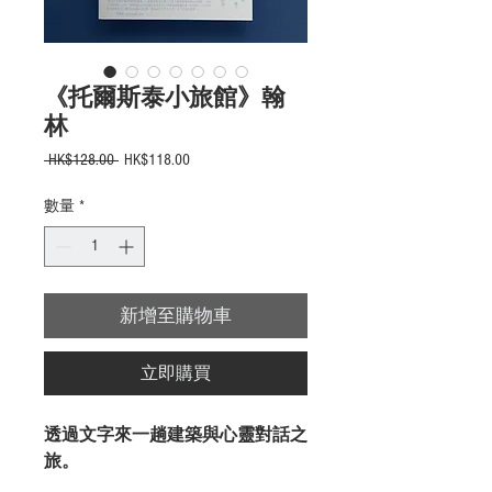
《托爾斯泰小旅館》翰
林
一
促
 HK$128.00 
HK$118.00
般
銷
價
價
數量
*
格
格
新增至購物車
立即購買
透過文字來一趟建築與心靈對話之
旅。