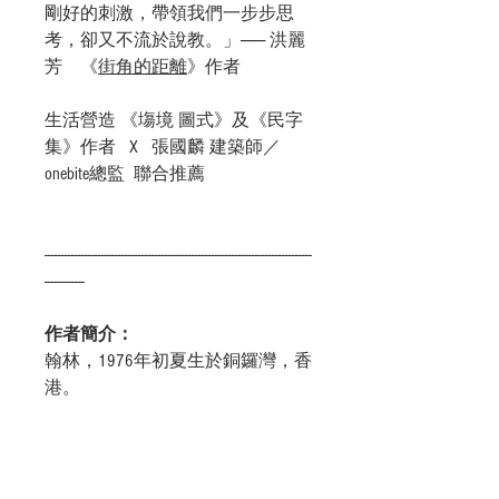
剛好的刺激，帶領我們一步步思
考，卻又不流於說教。」── 洪麗
芳 《
街角的距離
》作者
生活營造
《塲境 圖式》及《民字
集》作者
X
張國麟
建築師／
onebite總監
聯合推薦
--------------------------------------------------------------------------------
------------
作者簡介：
翰林
，1976年初夏生於銅鑼灣，香
港。
畢業於加拿大英屬哥倫比亞大學
（卑斯大學）建築系。小說《鹿，
島，教堂》作者。現從事建築與空
間設計工作。