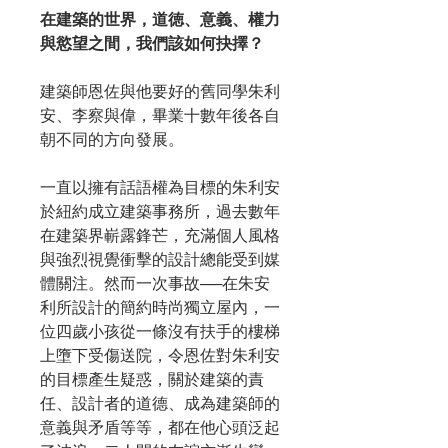
在建築的世界，道徳、意義、權力
與慾望之間，我們該如何抉擇？
建築師恩佐與他要好的舊同學朱利
安、李察與偉，畢業十數年後各自
朝不同的方向發展。
一直以擁有話語權為目標的朱利安
於紐約成立建築事務所，過去數年
在建築界嶄露鋒芒，充滿個人風格
與強烈視覺衝擊的設計總能受到媒
體關注。然而一次事故──在朱安
利所設計的簡約時尚獨立屋內，一
位四歲小孩從一條沒有扶手的樓梯
上墮下受傷送院，令恩佐對朱利安
的目標產生疑惑，關於建築的責
任、設計者的道德、成為建築師的
意義與矛盾等等，都在他心頭泛起