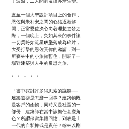
了波浪，二人間的友誼亦漸生變。
直至一個大型設計項目上的合作，
恩佐與朱利安之間的心結逐漸解
開，正當恩佐決心向著理想進發之
際，一個晚上，突如其來的事件讓
一切冀盼如流星般墜落成為碎片，
大受打擊的恩佐受偉的邀請，到一
所森林中的小旅館暫住，開展了一
場對建築與人生的反思之旅。
*
* * * *
「書中探討許多得思索的議題──
建築道徳是怎麼一回事？建築物既
是客戶的產物，同時又是社區的一
部份，建築師在當中該擔任甚麼角
色？所謂保留集體回憶，到底是上
一代的自私抑或是責任？翰林以剛